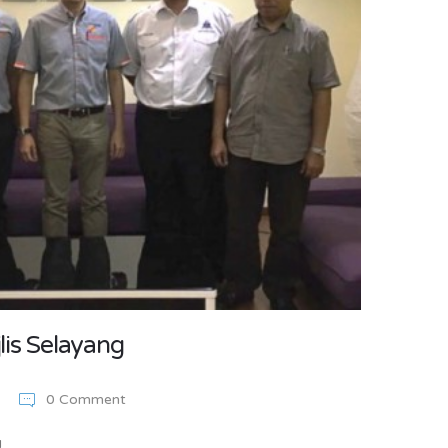
lis Selayang
6
0 Comment
g