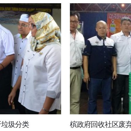
吁垃圾分类
槟政府回收社区废弃