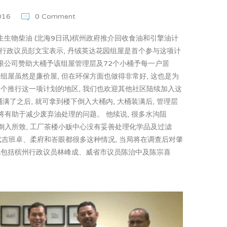
2016
0 Comment
生生物柴油 (北海9日讯)槟州政府推介回收食油和引擎油计
州行政议员彭文宝表示, 丹绒英达花园组屋是首个参与这项计
太) 有限公司赞助大桶予该组屋管理层及72个小桶予每一户居
达组屋虽然是廉价屋, 但在环保方面也做得非常好, 这也是为
个推行这一项计划的地区, 我们也欢迎其他社区陆续加入这
桶满了之后, 就可拿到楼下倒入大桶内, 大桶装满后, 管理层
将有助于减少废弃油处理的问题。 他续说, 很多水沟阻
倒入所致, 工厂茶楼小贩中心没有妥善处理化学品及过滤
省武吉班卓、柔府和峇眼都很多这种情况, 当局将在调查后对肇
也包括槟州行政议员林峰成、威省市议员陈治中及陈宗喜