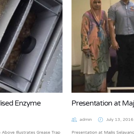
lised Enzyme
Presentation at Maj
admin
July 13, 201
Above Illustrates Grease Trap
Presentation at Majlis Selayan