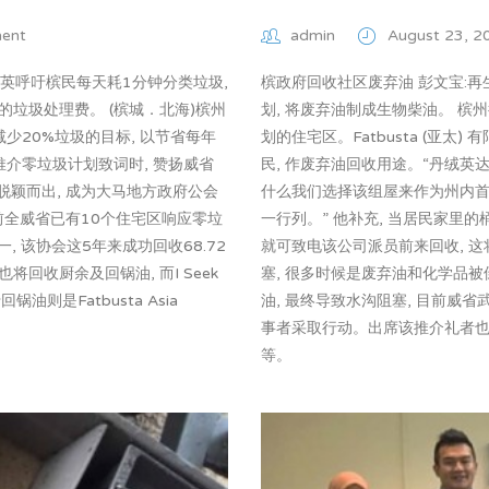
ent
admin
August 23, 
冠英呼吁槟民每天耗1分钟分类垃圾,
槟政府回收社区废弃油 彭文宝:再
的垃圾处理费。 (槟城．北海)槟州
划, 将废弃油制成生物柴油。 槟
少20%垃圾的目标, 以节省每年
划的住宅区。Fatbusta (亚
推介零垃圾计划致词时, 赞扬威省
民, 作废弃油回收用途。“丹绒英
脱颖而出, 成为大马地方政府公会
什么我们选择该组屋来作为州内首
目前全威省已有10个住宅区响应零垃
一行列。” 他补充, 当居民家里的
 该协会这5年来成功回收68.72
就可致电该公司派员前来回收, 这
将回收厨余及回锅油, 而I Seek
塞, 很多时候是废弃油和化学品被
则是Fatbusta Asia
油, 最终导致水沟阻塞, 目前威
事者采取行动。出席该推介礼者
等。