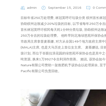
admin
September 15, 2016
0 Comm
目标年省250万处理费, 林冠英呼吁垃圾分类 槟州首长林
协助槟州达致减少20%垃圾的目标, 以节省每年250万令吉
首长林冠英呼吁槟民每天耗1分钟分类垃圾, 协助槟州达致减
250万令吉的垃圾处理费。 他昨早到北海绿悠苑环保协会
市政局主席拿督麦慕娜, 对方从全国149个地方政府主席中
(MALA)主席, 也是大马历史上首位女主席。 麦慕娜说, 
圾计划, 而位于峇眼拉浪花园的绿悠苑环保协会也是其中之一,
吨资源, 换来1万9927令吉利润作慈善。 她说, 该协会如今也
Nature有限公司赞助一架推肥机予该协会以处理厨余, 至于回锅油
Pacific有限公司负责回收。