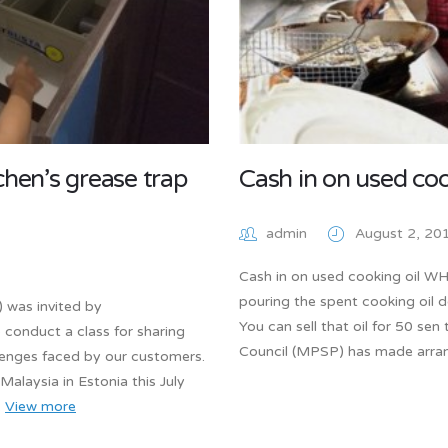
tchen’s grease trap
Cash in on used coo
admin
August 2, 20
Cash in on used cooking oil W
pouring the spent cooking oil 
) was invited by
You can sell that oil for 50 se
conduct a class for sharing
Council (MPSP) has made arran
lenges faced by our customers.
Malaysia in Estonia this July
.
View more